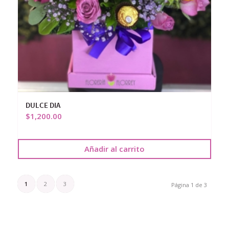
DULCE DIA
$
1,200.00
Añadir al carrito
1
2
3
Página 1 de 3